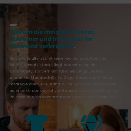
Warum die meisten Creator,
Streamer und Influencer ihr
Potenzial verbrennen
.
Reichweite allein zahlt keine Rechnungen. Wenn der
Merch-Umsatz stockt, liegt das selten an der
Community, sondern am falschen Setup. Lieblos
bedruckte Standard-Shirts, Orga-Chaos und fehlende
Strategie killen jede Brand. Wir reißen diese Barrieren ein,
nehmen dir den operativen Stress und verwandeln deine
Reichweite in ein hochprofitables, physisches Business.