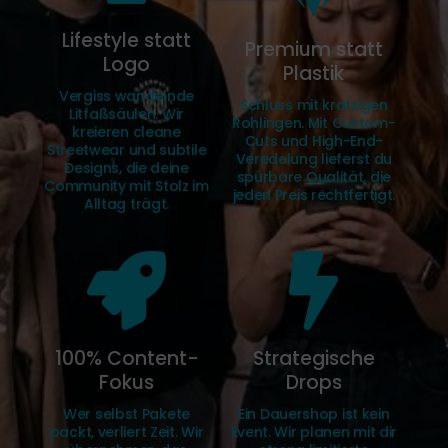
Lifestyle statt
Premium statt
Logo
Plastik
Vergiss wandelnde
Schluss mit kratzigen
Litfaßsäulen. Wir
Rohlingen. Mit Custom-
kreieren cleane
Cuts und High-End-
Streetwear und subtile
Veredelung lieferst du
Designs, die deine
spürbare Qualität, die
Community mit Stolz im
jeden Preis rechtfertigt.
Alltag trägt.
100% Content-
Strategische
Fokus
Drops
Wer selbst Pakete
Ein Dauershop ist kein
packt, verliert Zeit. Wir
Event. Wir planen mit dir