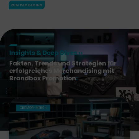
ZUM PACKAGING
Insights & Deep Dives ››
Fakten, Trends und Strategien für
erfolgreiches Merchandising mit
Brandbox Promotion
:
CREATOR-MERCH