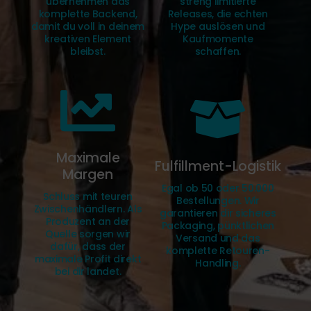
übernehmen das
streng limitierte
komplette Backend,
Releases, die echten
damit du voll in deinem
Hype auslösen und
kreativen Element
Kaufmomente
bleibst.
schaffen.
Maximale
Fulfillment-Logistik
Margen
Egal ob 50 oder 50.000
Schluss mit teuren
Bestellungen. Wir
Zwischenhändlern. Als
garantieren dir sicheres
Produzent an der
Packaging, pünktlichen
Quelle sorgen wir
Versand und das
dafür, dass der
komplette Retouren-
maximale Profit direkt
Handling.
bei dir landet.