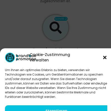
zugeschnitten ist.
Schritt 2
Sourcing & Konzept
Cookie-Zustimmung
Wir nutzen unseren direkten Draht zu weltweiten
verwalten
Herstellern und pitchen dir maßgeschneiderte
Produkt-Ideen. 100 % Custom, null 08/15-Standard.
Um Ihnen ein optimales Erlebnis zu bieten, verwenden wir
Technologien wie Cookies, um Geräteinformationen zu speichern
und/oder darauf zuzugreifen. Wenn Sie diesen Technologien
zustimmen, können wir Daten wie das Surfverhalten oder eindeutige
Schritt 3
IDs auf dieser Website verarbeiten. Wenn Sie Ihre Zustimmung nicht
erteilen oder zurückziehen, können bestimmte Merkmale und
Funktionen beeinträchtigt werden.
Akzeptieren