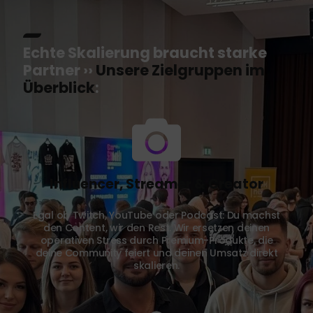
Echte Skalierung braucht starke
Partner ››
Unsere Zielgruppen im
Überblick
:
Influencer, Streamer & Creator
Egal ob Twitch, YouTube oder Podcast: Du machst
den Content, wir den Rest. Wir ersetzen deinen
operativen Stress durch Premium-Produkte, die
deine Community feiert und deinen Umsatz direkt
skalieren.