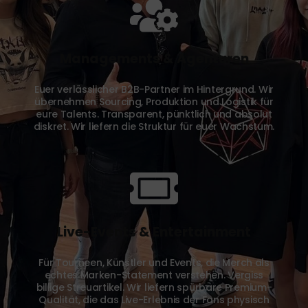
Managements & Agenturen
Euer verlässlicher B2B-Partner im Hintergrund. Wir
übernehmen Sourcing, Produktion und Logistik für
eure Talents. Transparent, pünktlich und absolut
diskret. Wir liefern die Struktur für euer Wachstum.
Live-Events & Entertainment
Für Tourneen, Künstler und Events, die Merch als
echtes Marken-Statement verstehen. Vergiss
billige Streuartikel. Wir liefern spürbare Premium-
Qualität, die das Live-Erlebnis der Fans physisch