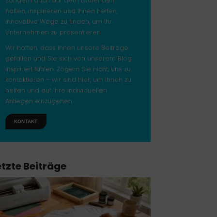
sondern auch auf dem Laufenden
halten, inspirieren und Ihnen helfen,
innovative Wege zu finden, um Ihr
Unternehmen zu präsentieren.
Wir hoffen, dass Ihnen unsere Beiträge
gefallen und Sie sich von unserem Blog
inspiriert fühlen. Zögern Sie nicht, uns zu
kontaktieren – wir sind hier, um Ihnen zu
helfen und auf Ihre individuellen
Anliegen einzugehen.
KONTAKT
etzte Beiträge