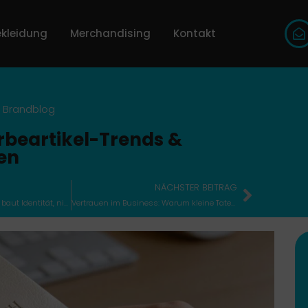
kleidung
Merchandising
Kontakt
>
Brandblog
rbeartikel-Trends &
en
NÄCHSTER BEITRAG
Merchandising Frankfurt baut Identität, nicht nur Umsatz
Vertrauen im Business: Warum kleine Taten mehr zählen