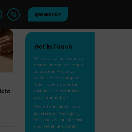
WEBSHOP
Get in Touch
Wir sind hier, um Ihnen zu
helfen! Haben Sie Fragen
zu unseren Produkten
oder Dienstleistungen?
Oder haben Sie einfach
icht
Lust auf eine produktive
Zusammenarbeit?
Unser Team steht Ihnen
jederzeit zur Verfügung.
Wir schätzen Ihr Interesse
und freuen uns darauf,