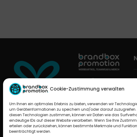
W
Brandbox
Promotion
Cookie-Zustimmung verwalten
T
Am Alten Hospital
M
7A
Um Ihnen ein optimales Erlebnis zu bieten, verwenden wir Technologi
56068 Koblenz
M
um Geräteinformationen zu speichern und/oder darauf zuzugreifen.
diesen Technologien zustimmen, können wir Daten wie das Surfverha
+49 175
V
eindeutige IDs auf dieser Website verarbeiten. Wenn Sie Ihre Zustim
9881848
erteilen oder zurückziehen, können bestimmte Merkmale und Funktio
Ü
E-Mail
beeinträchtigt werden.
u