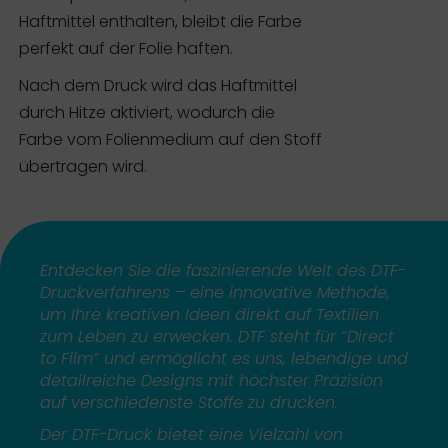
Haftmittel enthalten, bleibt die Farbe
perfekt auf der Folie haften.
Nach dem Druck wird das Haftmittel
durch Hitze aktiviert, wodurch die
Farbe vom Folienmedium auf den Stoff
übertragen wird.
Entdecken Sie die faszinierende Welt des DTF-
Druckverfahrens – eine innovative Methode,
um Ihre kreativen Ideen direkt auf Textilien
zum Leben zu erwecken. DTF steht für “Direct
to Film” und ermöglicht es uns, lebendige und
detailreiche Designs mit höchster Präzision
auf verschiedenste Stoffe zu drucken.
Der DTF-Druck bietet eine Vielzahl von