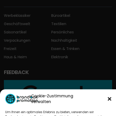
Werbeklassiker
Büroartikel
Geschäftswelt
Textilien
Saisonartikel
Persönliches
Verpackungen
Nachhaltigkeit
Freizeit
Essen & Trinken
Haus & Heim
Elektronik
FEEDBACK
Cookie-Zustimmung
verwalten
Um Ihnen ein optimales Erlebnis zu bieten, verwenden wir