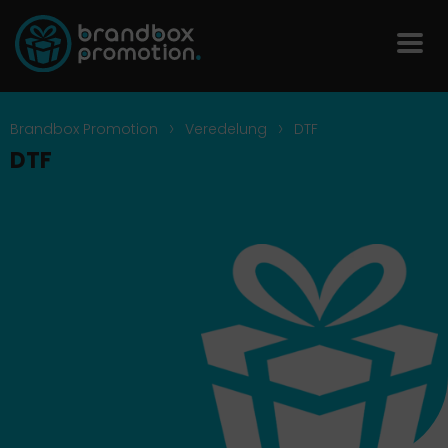
>
>
Brandbox Promotion
Veredelung
DTF
DTF