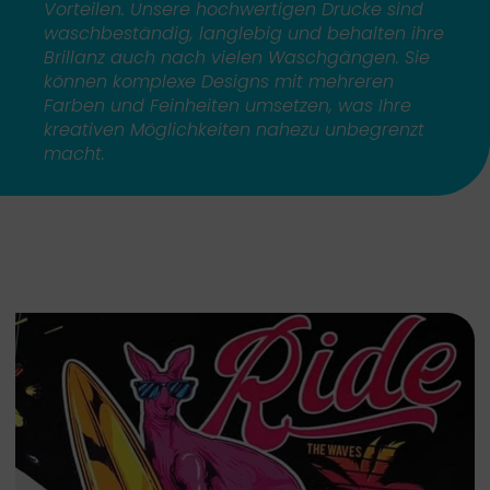
Vorteilen. Unsere hochwertigen Drucke sind
waschbeständig, langlebig und behalten ihre
Brillanz auch nach vielen Waschgängen. Sie
können komplexe Designs mit mehreren
Farben und Feinheiten umsetzen, was Ihre
kreativen Möglichkeiten nahezu unbegrenzt
macht.