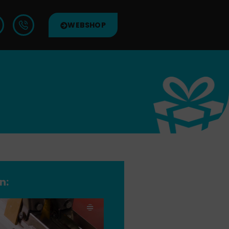
WEBSHOP
n: