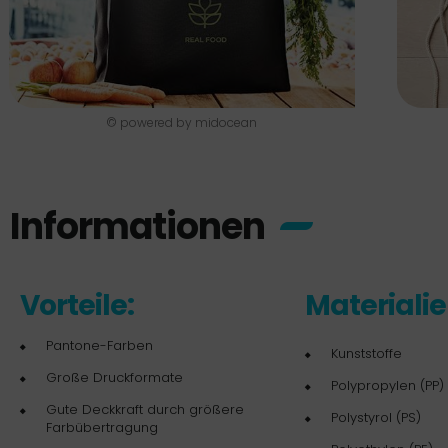
© powered by midocean
Informationen
Vorteile:
Materialie
Pantone-Farben
Kunststoffe
Große Druckformate
Polypropylen (PP)
Gute Deckkraft durch größere
Polystyrol (PS)
Farbübertragung