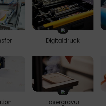
nsfer
Digitaldruck
tion
Lasergravur