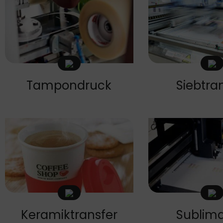
Tampondruck
Siebtra
Keramiktransfer
Sublima