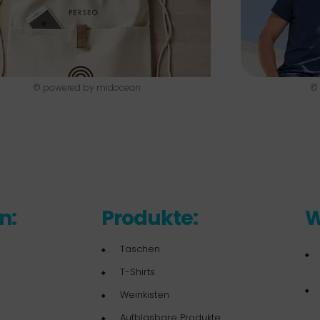
© powered by midocean
©
n:
Produkte:
W
Taschen
T-Shirts
Weinkisten
Aufblasbare Produkte