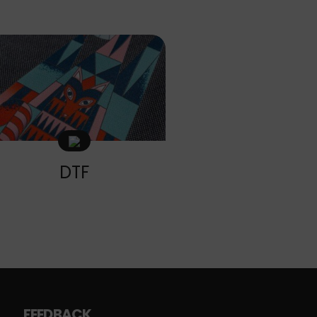
DTF
FEEDBACK