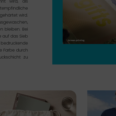
nt wird, als
tempfindliche
gehärtet wird.
usgewaschen,
 bleiben. Bei
e auf das Sieb
u bedruckende
die Farbe durch
ckschicht zu